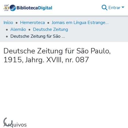
Entrar
Comunidades
&
Início
Hemeroteca
Jornais em Língua Estrangeira
Coleções
Alemão
Deutsche Zeitung
Tudo na
Deutsche Zeitung für São Paulo, 1915, Jahrg. XVIII, nr. 087
Biblioteca
Digital
Deutsche Zeitung für São Paulo,
Estatísticas
1915, Jahrg. XVIII, nr. 087
Carregando...
Arquivos