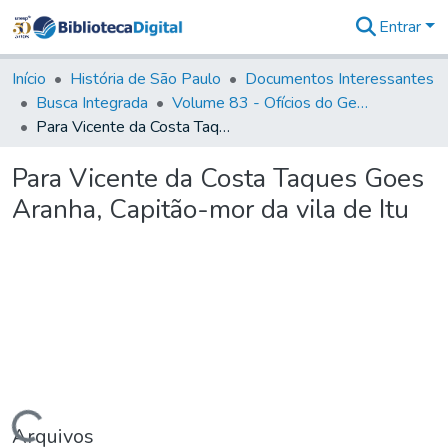
Entrar
Comunidades
&
Início
História de São Paulo
Documentos Interessantes
Coleções
Busca Integrada
Volume 83 - Ofícios do General Martim Lopes Lobo de Saldanha (Governador da Capitania): 1780- 1782
Tudo na
Para Vicente da Costa Taques Goes Aranha, Capitão-mor da vila de Itu
Biblioteca
Digital
Para Vicente da Costa Taques Goes
Estatísticas
Aranha, Capitão-mor da vila de Itu
Arquivos