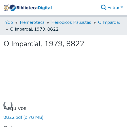
Entrar
Comunidades
&
Início
Hemeroteca
Periódicos Paulistas
O Imparcial
Coleções
O Imparcial, 1979, 8822
Tudo na
Biblioteca
O Imparcial, 1979, 8822
Digital
Estatísticas
Carregando...
Arquivos
8822.pdf
(8,78 MB)