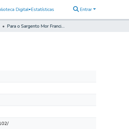
lioteca Digital
Estatísticas
Entrar
Para o Sargento Mor Francisco Jozé Monteiro
102/