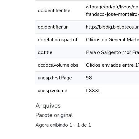
/storage/bd/bfr/livros/
dc.identifier.file
francisco-jose-monteiro
dc.identifier.uri
http://bibdig.biblioteca
dc.relation.ispartof
Ofícios do General Mart
dc.title
Para o Sargento Mor Fra
dcdocs.volume.obs
Ofícios enviados entre 
unesp.firstPage
98
unesp.volume
LXXXII
Arquivos
Pacote original
Agora exibindo
1 - 1 de 1