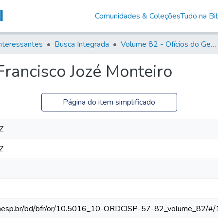
Comunidades & Coleções
Tudo na Bib
nteressantes
Busca Integrada
Volume 82 - Ofícios do General Martim Lopes Lobo de Saldanha (Governador da Capitania): 1779- 1780
Francisco Jozé Monteiro
Página do item simplificado
Z
Z
ca.unesp.br/bd/bfr/or/10.5016_10-ORDCISP-57-82_volume_82/#/