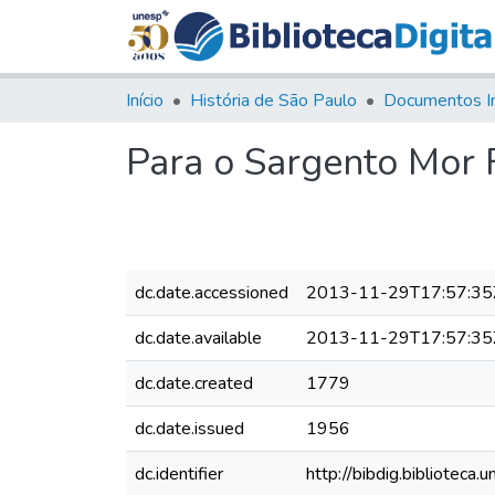
Início
História de São Paulo
Documentos I
Para o Sargento Mor 
dc.date.accessioned
2013-11-29T17:57:35
dc.date.available
2013-11-29T17:57:35
dc.date.created
1779
dc.date.issued
1956
dc.identifier
http://bibdig.bibliote