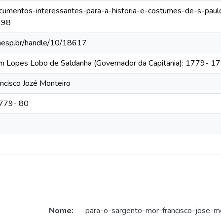
documentos-interessantes-para-a-historia-e-costumes-de-s-pau
-98
.unesp.br/handle/10/18617
im Lopes Lobo de Saldanha (Governador da Capitania): 1779- 1
ncisco Jozé Monteiro
1779- 80
Nome:
para-o-sargento-mor-francisco-jose-m