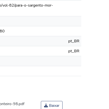
lo/vol-82/para-o-sargento-mor-
780
pt_BR
pt_BR
onteiro-98.pdf
Baixar