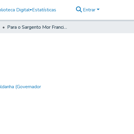
lioteca Digital
Estatísticas
Entrar
Para o Sargento Mor Francisco Jozé Monteiro
aldanha (Governador