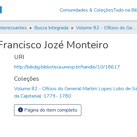
Comunidades & Coleções
Tudo na Bib
nteressantes
Busca Integrada
Volume 82 - Ofícios do General Martim Lopes Lobo de Saldanha (Governador da Capitania): 1779- 1780
Francisco Jozé Monteiro
URI
http://bibdig.biblioteca.unesp.br/handle/10/18617
Coleções
Volume 82 - Ofícios do General Martim Lopes Lobo de S
da Capitania): 1779- 1780
Página do item completo