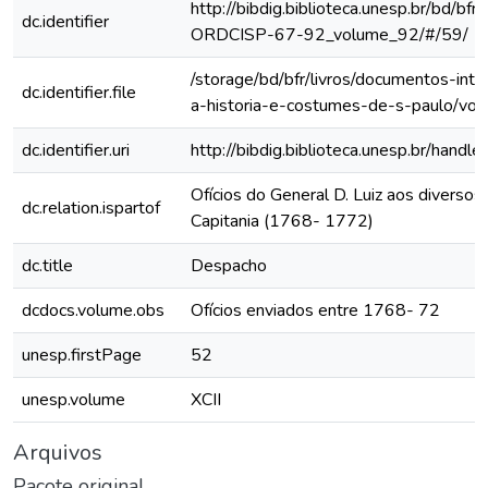
http://bibdig.biblioteca.unesp.br/bd/bf
dc.identifier
ORDCISP-67-92_volume_92/#/59/
/storage/bd/bfr/livros/documentos-int
dc.identifier.file
a-historia-e-costumes-de-s-paulo/vo
dc.identifier.uri
http://bibdig.biblioteca.unesp.br/hand
Ofícios do General D. Luiz aos diversos 
dc.relation.ispartof
Capitania (1768- 1772)
dc.title
Despacho
dcdocs.volume.obs
Ofícios enviados entre 1768- 72
unesp.firstPage
52
unesp.volume
XCII
Arquivos
Pacote original