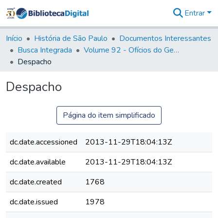
Entrar
Comunidades
&
Início
História de São Paulo
Documentos Interessantes
Coleções
Busca Integrada
Volume 92 - Ofícios do General D. Luiz aos diversos funcionários da Capitania (1768- 1772)
Tudo na
Despacho
Biblioteca
Digital
Despacho
Estatísticas
Página do item simplificado
dc.date.accessioned
2013-11-29T18:04:13Z
dc.date.available
2013-11-29T18:04:13Z
dc.date.created
1768
dc.date.issued
1978