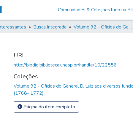
Comunidades & Coleções
Tudo na Bib
nteressantes
Busca Integrada
Volume 92 - Ofícios do General D. Luiz aos diversos funcionários da Capitania (1768- 1772)
URI
http://bibdig.biblioteca.unesp.br/handle/10/22556
Coleções
Volume 92 - Ofícios do General D. Luiz aos diversos funcio
(1768- 1772)
Página do item completo