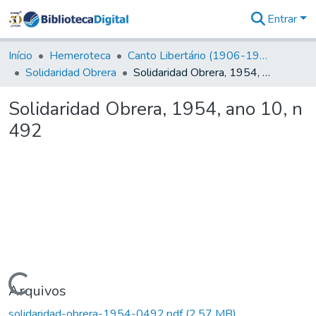
Entrar
Comunidades
&
Início
Hemeroteca
Canto Libertário (1906-1995)
Coleções
Solidaridad Obrera
Solidaridad Obrera, 1954, ano 10, n 492
Tudo na
Biblioteca
Solidaridad Obrera, 1954, ano 10, n
Digital
492
Estatísticas
Carregando...
Arquivos
solidaridad-obrera-1954-0492.pdf
(2,57 MB)