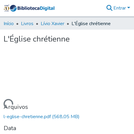
Entrar
Comunidades
&
Início
Livros
Lívio Xavier
L'Église chrétienne
Coleções
Tudo na
L'Église chrétienne
Biblioteca
Digital
Estatísticas
Carregando...
Arquivos
l-eglise-chretienne.pdf
(568,05 MB)
Data