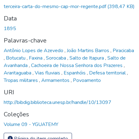
terceira-carta-do-mesmo-cap-mor-regente.pdf
(398,47 KB)
Data
1895
Palavras-chave
Antônio Lopes de Azevedo
,
João Martins Barros
,
Piracicaba
,
Botucatu
,
Faxina
,
Sorocaba
,
Salto de Itapura
,
Salto de
Avanhanda
,
Cachoeira de Nossa Senhora dos Prazeres
,
Araritaguaba
,
Vias fluviais
,
Espanhóis
,
Defesa territorial
,
Tropas militares
,
Armamentos
,
Povoamento
URI
http://bibdig.biblioteca.unesp.br/handle/10/13097
Coleções
Volume 09 - YGUATEMY
Página do item completo