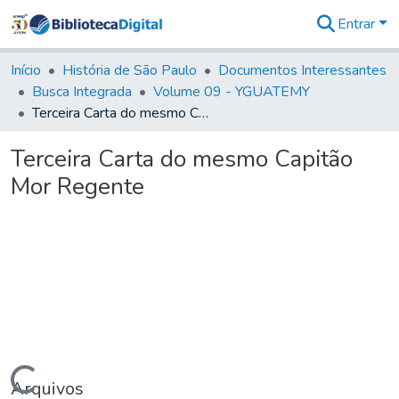
Entrar
Comunidades
&
Início
História de São Paulo
Documentos Interessantes
Coleções
Busca Integrada
Volume 09 - YGUATEMY
Tudo na
Terceira Carta do mesmo Capitão Mor Regente
Biblioteca
Digital
Terceira Carta do mesmo Capitão
Estatísticas
Mor Regente
Carregando...
Arquivos