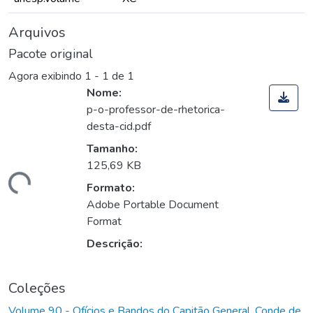
Arquivos
Pacote original
Agora exibindo
1 - 1 de 1
Nome:
p-o-professor-de-rhetorica-
desta-cid.pdf
Tamanho:
125,69 KB
rregando...
Formato:
Adobe Portable Document
Format
Descrição:
Coleções
Volume 90 - Ofícios e Bandos do Capitão General, Conde de