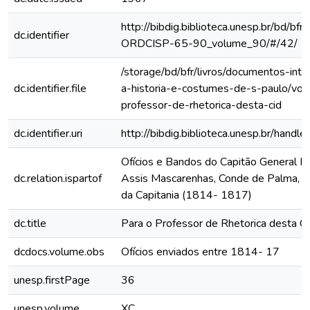
http://bibdig.biblioteca.unesp.br/bd/bf
dc.identifier
ORDCISP-65-90_volume_90/#/42/
/storage/bd/bfr/livros/documentos-int
dc.identifier.file
a-historia-e-costumes-de-s-paulo/vol
professor-de-rhetorica-desta-cid
dc.identifier.uri
http://bibdig.biblioteca.unesp.br/hand
Ofícios e Bandos do Capitão General Fr
dc.relation.ispartof
Assis Mascarenhas, Conde de Palma, ao
da Capitania (1814- 1817)
dc.title
Para o Professor de Rhetorica desta C
dcdocs.volume.obs
Ofícios enviados entre 1814- 17
unesp.firstPage
36
unesp.volume
XC