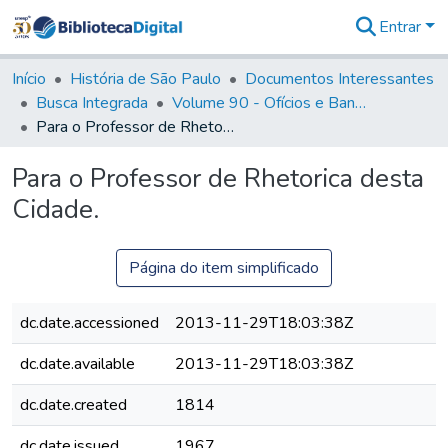
Entrar
Comunidades
&
Início
História de São Paulo
Documentos Interessantes
Coleções
Busca Integrada
Volume 90 - Ofícios e Bandos do Capitão General, Conde de Palma, aos funcionários da Capitania (1814- 1817)
Tudo na
Para o Professor de Rhetorica desta Cidade.
Biblioteca
Digital
Para o Professor de Rhetorica desta
Estatísticas
Cidade.
Página do item simplificado
dc.date.accessioned
2013-11-29T18:03:38Z
dc.date.available
2013-11-29T18:03:38Z
dc.date.created
1814
dc.date.issued
1967