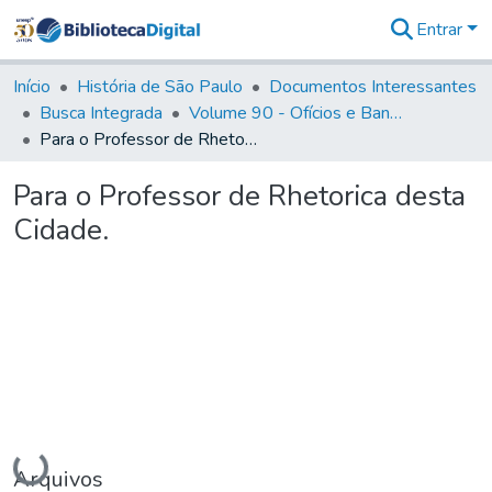
Entrar
Comunidades
&
Início
História de São Paulo
Documentos Interessantes
Coleções
Busca Integrada
Volume 90 - Ofícios e Bandos do Capitão General, Conde de Palma, aos funcionários da Capitania (1814- 1817)
Tudo na
Para o Professor de Rhetorica desta Cidade.
Biblioteca
Digital
Para o Professor de Rhetorica desta
Estatísticas
Cidade.
Carregando...
Arquivos