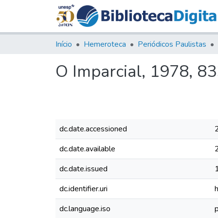
Início
Hemeroteca
Periódicos Paulistas
O Imparcial, 1978, 8
dc.date.accessioned
dc.date.available
dc.date.issued
dc.identifier.uri
dc.language.iso