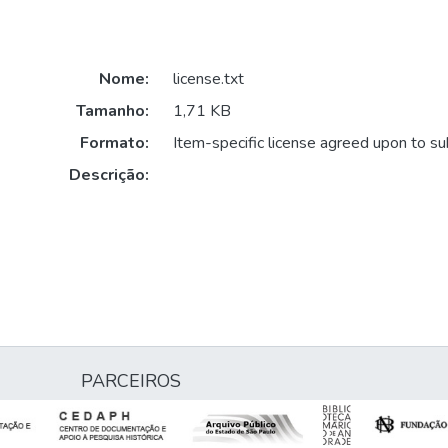
Nome:
license.txt
Tamanho:
1,71 KB
Formato:
Item-specific license agreed upon to s
Descrição:
PARCEIROS