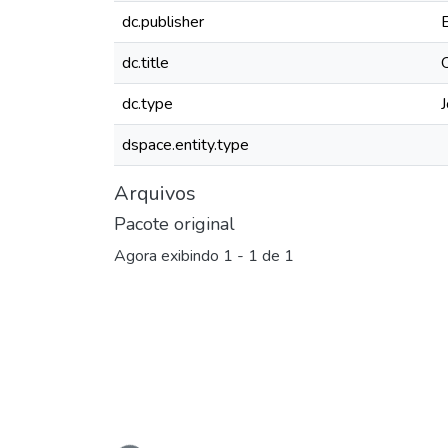
dc.publisher
dc.title
dc.type
J
dspace.entity.type
Arquivos
Pacote original
Agora exibindo
1 - 1 de 1