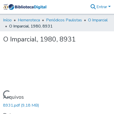
Entrar
Comunidades
&
Início
Hemeroteca
Periódicos Paulistas
O Imparcial
Coleções
O Imparcial, 1980, 8931
Tudo na
Biblioteca
O Imparcial, 1980, 8931
Digital
Estatísticas
Carregando...
Arquivos
8931.pdf
(9,18 MB)