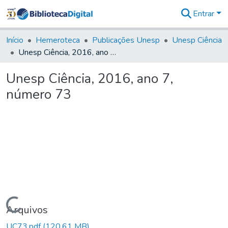
Entrar
Comunidades
&
Início
Hemeroteca
Publicações Unesp
Unesp Ciência
Coleções
Unesp Ciência, 2016, ano 7, número 73
Tudo na
Biblioteca
Unesp Ciência, 2016, ano 7,
Digital
número 73
Estatísticas
Carregando...
Arquivos
UC73.pdf
(120,61 MB)