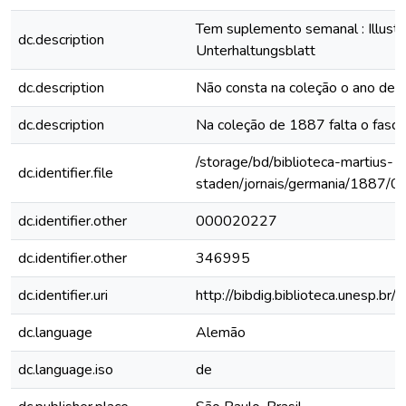
Tem suplemento semanal : Illustri
dc.description
Unterhaltungsblatt
dc.description
Não consta na coleção o ano de
dc.description
Na coleção de 1887 falta o fascí
/storage/bd/biblioteca-martius-
dc.identifier.file
staden/jornais/germania/1887/0
dc.identifier.other
000020227
dc.identifier.other
346995
dc.identifier.uri
http://bibdig.biblioteca.unesp.b
dc.language
Alemão
dc.language.iso
de