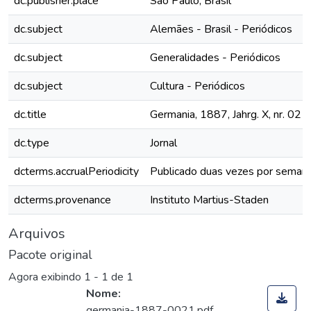
dc.publisher.place
São Paulo, Brasil
dc.subject
Alemães - Brasil - Periódicos
dc.subject
Generalidades - Periódicos
dc.subject
Cultura - Periódicos
dc.title
Germania, 1887, Jahrg. X, nr. 021
dc.type
Jornal
dcterms.accrualPeriodicity
Publicado duas vezes por seman
dcterms.provenance
Instituto Martius-Staden
Arquivos
Pacote original
Agora exibindo
1 - 1 de 1
Nome:
germania-1887-0021.pdf