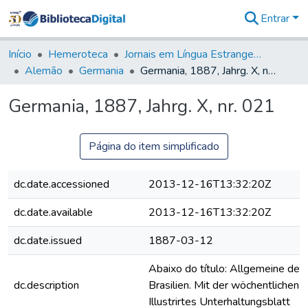
Entrar
Comunidades
&
Início
Hemeroteca
Jornais em Língua Estrangeira
Coleções
Alemão
Germania
Germania, 1887, Jahrg. X, nr. 021
Tudo na
Biblioteca
Germania, 1887, Jahrg. X, nr. 021
Digital
Estatísticas
Página do item simplificado
dc.date.accessioned
2013-12-16T13:32:20Z
dc.date.available
2013-12-16T13:32:20Z
dc.date.issued
1887-03-12
Abaixo do título: Allgemeine deut
dc.description
Brasilien. Mit der wöchentlichen B
Illustrirtes Unterhaltungsblatt