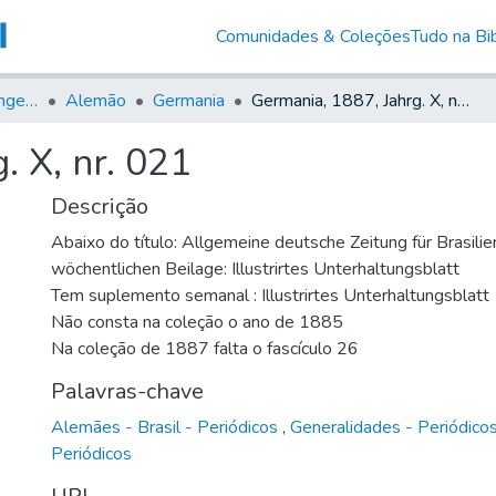
Comunidades & Coleções
Tudo na Bib
Jornais em Língua Estrangeira
Alemão
Germania
Germania, 1887, Jahrg. X, nr. 021
. X, nr. 021
Descrição
Abaixo do título: Allgemeine deutsche Zeitung für Brasilie
wöchentlichen Beilage: Illustrirtes Unterhaltungsblatt
Tem suplemento semanal : Illustrirtes Unterhaltungsblatt
Não consta na coleção o ano de 1885
Na coleção de 1887 falta o fascículo 26
Palavras-chave
Alemães - Brasil - Periódicos
,
Generalidades - Periódico
Periódicos