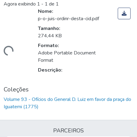
Agora exibindo
1 - 1 de 1
Nome:
p-o-juis-ordinr-desta-cid.pdf
Tamanho:
274,44 KB
Formato:
rregando...
Adobe Portable Document
Format
Descrição:
Coleções
Volume 93 - Ofícios do General D. Luiz em favor da praça do
Iguatemi (1775)
PARCEIROS