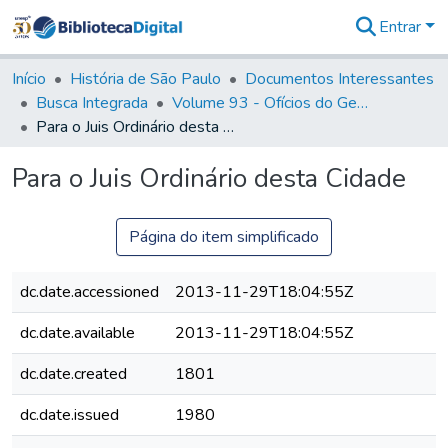
Entrar
Comunidades
&
Início
História de São Paulo
Documentos Interessantes
Coleções
Busca Integrada
Volume 93 - Ofícios do General D. Luiz em favor da praça do Iguatemi (1775)
Tudo na
Para o Juis Ordinário desta Cidade
Biblioteca
Digital
Para o Juis Ordinário desta Cidade
Estatísticas
Página do item simplificado
dc.date.accessioned
2013-11-29T18:04:55Z
dc.date.available
2013-11-29T18:04:55Z
dc.date.created
1801
dc.date.issued
1980