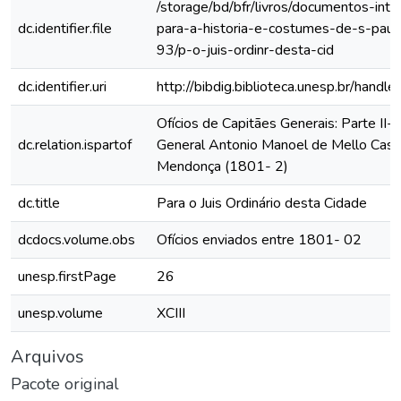
/storage/bd/bfr/livros/documentos-int
dc.identifier.file
para-a-historia-e-costumes-de-s-paul
93/p-o-juis-ordinr-desta-cid
dc.identifier.uri
http://bibdig.biblioteca.unesp.br/hand
Ofícios de Capitães Generais: Parte II- 
dc.relation.ispartof
General Antonio Manoel de Mello Cast
Mendonça (1801- 2)
dc.title
Para o Juis Ordinário desta Cidade
dcdocs.volume.obs
Ofícios enviados entre 1801- 02
unesp.firstPage
26
unesp.volume
XCIII
Arquivos
Pacote original