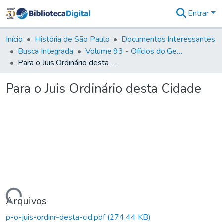
Entrar
Comunidades
&
Início
História de São Paulo
Documentos Interessantes
Coleções
Busca Integrada
Volume 93 - Ofícios do General D. Luiz em favor da praça do Iguatemi (1775)
Tudo na
Para o Juis Ordinário desta Cidade
Biblioteca
Digital
Para o Juis Ordinário desta Cidade
Estatísticas
Carregando...
Arquivos
p-o-juis-ordinr-desta-cid.pdf
(274,44 KB)