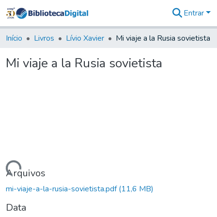
Entrar
Comunidades
&
Início
Livros
Lívio Xavier
Mi viaje a la Rusia sovietista
Coleções
Tudo na
Mi viaje a la Rusia sovietista
Biblioteca
Digital
Estatísticas
rregando...
Arquivos
mi-viaje-a-la-rusia-sovietista.pdf
(11,6 MB)
Data