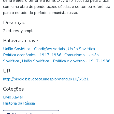
dentre eles, o terror e a fome. O livro foi acolhido pela crítica
com uma obra de ponderações sólidas e se tornou referência
para o estudo do período comunista russo.
Descrição
2.ed., rev. y ampl.
Palavras-chave
União Soviética - Condições sociais
,
União Soviética -
Política econômica - 1917-1936
,
Comunismo - União
Soviética
,
União Soviética - Política e govêrno - 1917-1936
URI
http://bibdig.biblioteca.unesp.br/handle/10/6581
Coleções
Lívio Xavier
História da Rússia