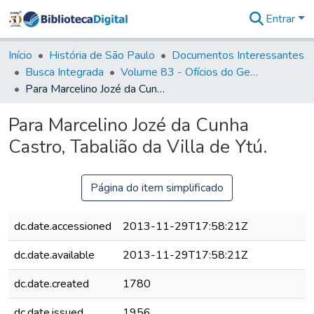
Entrar
Comunidades
&
Início
História de São Paulo
Documentos Interessantes
Coleções
Busca Integrada
Volume 83 - Ofícios do General Martim Lopes Lobo de Saldanha (Governador da Capitania): 1780- 1782
Tudo na
Para Marcelino Jozé da Cunha Castro, Tabalião da Villa de Ytú.
Biblioteca
Digital
Para Marcelino Jozé da Cunha
Estatísticas
Castro, Tabalião da Villa de Ytú.
Página do item simplificado
dc.date.accessioned
2013-11-29T17:58:21Z
dc.date.available
2013-11-29T17:58:21Z
dc.date.created
1780
dc.date.issued
1956