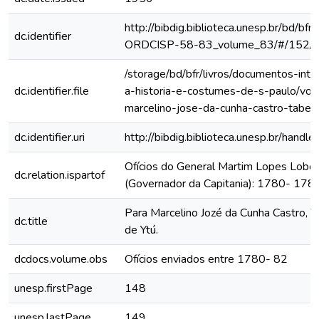
http://bibdig.biblioteca.unesp.br/bd/bf
dc.identifier
ORDCISP-58-83_volume_83/#/152/
/storage/bd/bfr/livros/documentos-int
dc.identifier.file
a-historia-e-costumes-de-s-paulo/vol
marcelino-jose-da-cunha-castro-tabel
dc.identifier.uri
http://bibdig.biblioteca.unesp.br/hand
Ofícios do General Martim Lopes Lobo
dc.relation.ispartof
(Governador da Capitania): 1780- 178
Para Marcelino Jozé da Cunha Castro, Ta
dc.title
de Ytú.
dcdocs.volume.obs
Ofícios enviados entre 1780- 82
unesp.firstPage
148
unesp.lastPage
149