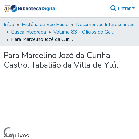
Entrar
Comunidades
&
Início
História de São Paulo
Documentos Interessantes
Coleções
Busca Integrada
Volume 83 - Ofícios do General Martim Lopes Lobo de Saldanha (Governador da Capitania): 1780- 1782
Tudo na
Para Marcelino Jozé da Cunha Castro, Tabalião da Villa de Ytú.
Biblioteca
Digital
Para Marcelino Jozé da Cunha
Estatísticas
Castro, Tabalião da Villa de Ytú.
Carregando...
Arquivos