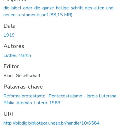
Carregando...
die-bibel-oder-die-ganze-heilige-schrift-des-alten-und-
neuen-testaments.pdf
(88,15 MB)
Data
1919
Autores
Luther, Martin
Editor
Bibel-Gesellschaft
Palavras-chave
Reforma protestante
,
Pentecostalismo - Igreja Luterana
,
Bíblia. Alemão. Lutero. 1983
URI
http://bibdig.biblioteca.unesp.br/handle/10/6584