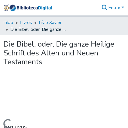
Entrar
Comunidades
&
Início
Livros
Lívio Xavier
Coleções
Die Bibel, oder, Die ganze Heilige Schrift des Alten und Neuen Testaments
Tudo na
Biblioteca
Die Bibel, oder, Die ganze Heilige
Digital
Schrift des Alten und Neuen
Estatísticas
Testaments
Arquivos