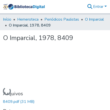
Entrar
Comunidades
&
Início
Hemeroteca
Periódicos Paulistas
O Imparcial
Coleções
O Imparcial, 1978, 8409
Tudo na
Biblioteca
O Imparcial, 1978, 8409
Digital
Estatísticas
Carregando...
Arquivos
8409.pdf
(31 MB)