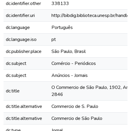
dc.identifier.other
338133
dc.identifier.uri
http://bibdig.biblioteca.unesp.br/hand
dc.language
Português
dc.language.iso
pt
dc.publisher.place
São Paulo, Brasil
dc.subject
Comércio - Periódicos
dc.subject
Anúncios - Jornais
O Commercio de São Paulo, 1902, Ano 
dc.title
2846
dc.title.alternative
Commercio de S. Paulo
dc.title.alternative
Commercio de São Paulo
dc.type
Jornal