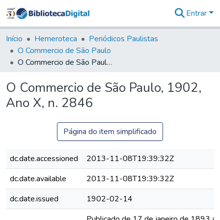
Entrar
Comunidades
&
Início
Hemeroteca
Periódicos Paulistas
Coleções
O Commercio de São Paulo
Tudo na
O Commercio de São Paulo, 1902, Ano X, n. 2846
Biblioteca
Digital
O Commercio de São Paulo, 1902,
Estatísticas
Ano X, n. 2846
Página do item simplificado
dc.date.accessioned
2013-11-08T19:39:32Z
dc.date.available
2013-11-08T19:39:32Z
dc.date.issued
1902-02-14
Publicado de 17 de janeiro de 1893 a