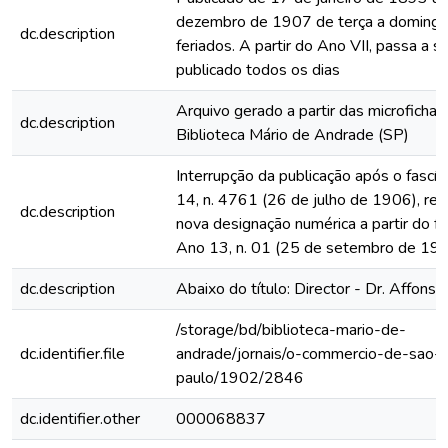
dezembro de 1907 de terça a domingo
dc.description
feriados. A partir do Ano VII, passa a s
publicado todos os dias
Arquivo gerado a partir das microfichas
dc.description
Biblioteca Mário de Andrade (SP)
Interrupção da publicação após o fascí
14, n. 4761 (26 de julho de 1906), rein
dc.description
nova designação numérica a partir do fa
Ano 13, n. 01 (25 de setembro de 19
dc.description
Abaixo do título: Director - Dr. Affonso
/storage/bd/biblioteca-mario-de-
dc.identifier.file
andrade/jornais/o-commercio-de-sao-
paulo/1902/2846
dc.identifier.other
000068837