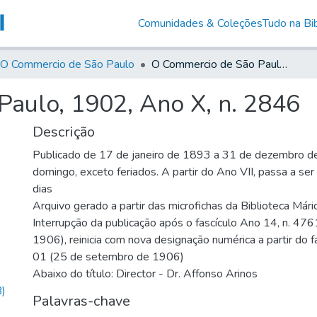
Comunidades & Coleções
Tudo na Bib
O Commercio de São Paulo
O Commercio de São Paulo, 1902, Ano X, n. 2846
aulo, 1902, Ano X, n. 2846
Descrição
Publicado de 17 de janeiro de 1893 a 31 de dezembro d
domingo, exceto feriados. A partir do Ano VII, passa a se
dias
Arquivo gerado a partir das microfichas da Biblioteca Már
Interrupção da publicação após o fascículo Ano 14, n. 476
1906), reinicia com nova designação numérica a partir do f
01 (25 de setembro de 1906)
Abaixo do título: Director - Dr. Affonso Arinos
)
Palavras-chave