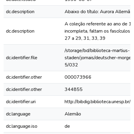
dc.description
Abaixo do título: Aurora Allemã
A coleção referente ao ano de 1
dc.description
incompleta, faltam os fascículos 1
27 a 29, 31, 33, 39
/storage/bd/biblioteca-martius-
dc.identifier.file
staden/jornais/deutscher-morge
5/032
dc.identifier.other
000073966
dc.identifier.other
344855
dc.identifier.uri
http://bibdig.biblioteca.unesp.b
dc.language
Alemão
dc.language.iso
de