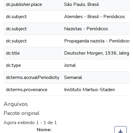
dc.publisher.place
São Paulo, Brasil
dc.subject
Alemães - Brasil - Periódicos
dc.subject
Nazistas - Periódicos
dc.subject
Propaganda nazista - Periódicos
dc.title
Deutscher Morgen, 1936, Jahrg. 5
dc.type
Jornal
dcterms.accrualPeriodicity
Semanal
dcterms.provenance
Instituto Martius-Staden
Arquivos
Pacote original
Agora exibindo
1 - 1 de 1
Nome: