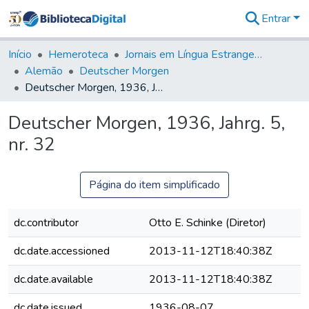
Entrar
Comunidades
&
Início
Hemeroteca
Jornais em Língua Estrangeira
Coleções
Alemão
Deutscher Morgen
Tudo na
Deutscher Morgen, 1936, Jahrg. 5, nr. 32
Biblioteca
Digital
Deutscher Morgen, 1936, Jahrg. 5,
Estatísticas
nr. 32
Página do item simplificado
dc.contributor
Otto E. Schinke (Diretor)
dc.date.accessioned
2013-11-12T18:40:38Z
dc.date.available
2013-11-12T18:40:38Z
dc.date.issued
1936-08-07