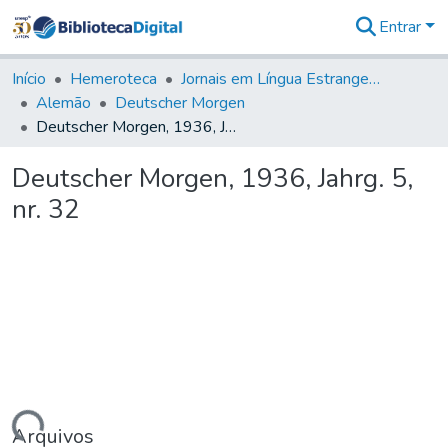
Entrar
Comunidades
&
Início
Hemeroteca
Jornais em Língua Estrangeira
Coleções
Alemão
Deutscher Morgen
Tudo na
Deutscher Morgen, 1936, Jahrg. 5, nr. 32
Biblioteca
Digital
Deutscher Morgen, 1936, Jahrg. 5,
Estatísticas
nr. 32
Arquivos