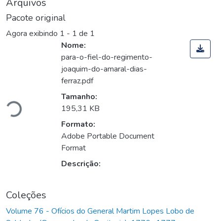
Arquivos
Pacote original
Agora exibindo
1 - 1 de 1
Nome:
para-o-fiel-do-regimento-
joaquim-do-amaral-dias-
ferraz.pdf
gando...
Tamanho:
195,31 KB
Formato:
Adobe Portable Document
Format
Descrição:
Coleções
Volume 76 - Ofícios do General Martim Lopes Lobo de