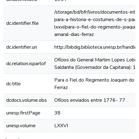
/storage/bd/bfr/livros/documentos-int
para-a-historia-e-costumes-de-s-paul
dc.identifier.file
lxxvi/para-o-fiel-do-regimento-joaqui
amaral-dias-ferraz
dc.identifier.uri
http://bibdig.biblioteca.unesp.br/hand
Ofícios do General Martim Lopes Lobo
dc.relation.ispartof
Saldanha (Governador da Capitania): 
Para o Fiel do Regimento Joaquim do 
dc.title
Ferraz
dcdocs.volume.obs
Ofícios enviados entre 1776- 77
unesp.firstPage
38
unesp.volume
LXXVI