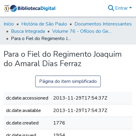
Entrar
Comunidades
&
Início
História de São Paulo
Documentos Interessantes
Coleções
Busca Integrada
Volume 76 - Ofícios do General Martim Lopes Lobo de Saldanha (Governador da Capitania): 1776- 1777
Tudo na
Para o Fiel do Regimento Joaquim do Amaral Dias Ferraz
Biblioteca
Digital
Para o Fiel do Regimento Joaquim
Estatísticas
do Amaral Dias Ferraz
Página do item simplificado
dc.date.accessioned
2013-11-29T17:54:37Z
dc.date.available
2013-11-29T17:54:37Z
dc.date.created
1776
dc.date.issued
1954