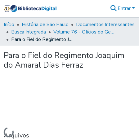
Entrar
Comunidades
&
Início
História de São Paulo
Documentos Interessantes
Coleções
Busca Integrada
Volume 76 - Ofícios do General Martim Lopes Lobo de Saldanha (Governador da Capitania): 1776- 1777
Tudo na
Para o Fiel do Regimento Joaquim do Amaral Dias Ferraz
Biblioteca
Digital
Para o Fiel do Regimento Joaquim
Estatísticas
do Amaral Dias Ferraz
Carregando...
Arquivos