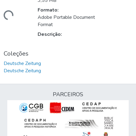
3,55 MB
Formato:
gando...
Adobe Portable Document
Format
Descrição:
Coleções
Deutsche Zeitung
Deutsche Zeitung
PARCEIROS