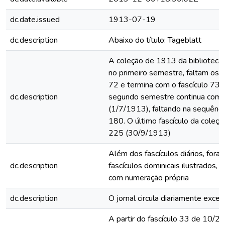
dc.date.issued
1913-07-19
dc.description
Abaixo do título: Tageblatt
A coleção de 1913 da biblioteca 
no primeiro semestre, faltam os fa
72 e termina com o fascículo 73
dc.description
segundo semestre continua com o
(1/7/1913), faltando na sequência
180. O último fascículo da coleç
225 (30/9/1913)
Além dos fascículos diários, for
dc.description
fascículos dominicais ilustrados, 
com numeração própria
dc.description
O jornal circula diariamente exc
A partir do fascículo 33 de 10/2