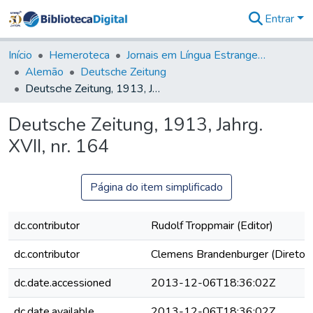
Entrar
Comunidades
&
Início
Hemeroteca
Jornais em Língua Estrangeira
Coleções
Alemão
Deutsche Zeitung
Tudo na
Deutsche Zeitung, 1913, Jahrg. XVII, nr. 164
Biblioteca
Digital
Deutsche Zeitung, 1913, Jahrg.
Estatísticas
XVII, nr. 164
Página do item simplificado
dc.contributor
Rudolf Troppmair (Editor)
dc.contributor
Clemens Brandenburger (Diretor)
dc.date.accessioned
2013-12-06T18:36:02Z
dc.date.available
2013-12-06T18:36:02Z