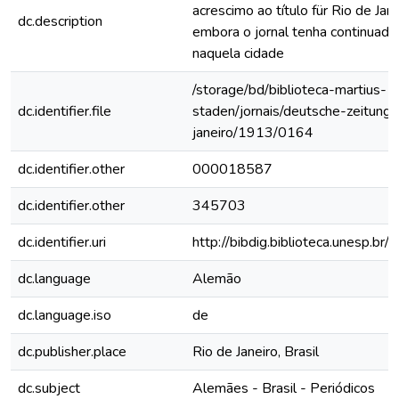
acrescimo ao título für Rio de Janei
dc.description
embora o jornal tenha continuado
naquela cidade
/storage/bd/biblioteca-martius-
dc.identifier.file
staden/jornais/deutsche-zeitung-
janeiro/1913/0164
dc.identifier.other
000018587
dc.identifier.other
345703
dc.identifier.uri
http://bibdig.biblioteca.unesp.b
dc.language
Alemão
dc.language.iso
de
dc.publisher.place
Rio de Janeiro, Brasil
dc.subject
Alemães - Brasil - Periódicos