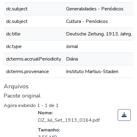
dc.subject
Generalidades - Periódicos
dc.subject
Cultura - Periódicos
dc.title
Deutsche Zeitung, 1913, Jahrg. XV
dc.type
Jornal
dcterms.accrualPeriodicity
Diária
dcterms.provenance
Instituto Martius-Staden
Arquivos
Pacote original
Agora exibindo
1 - 1 de 1
Nome:
DZ_Jul_Set_1913_0164.pdf
Tamanho: