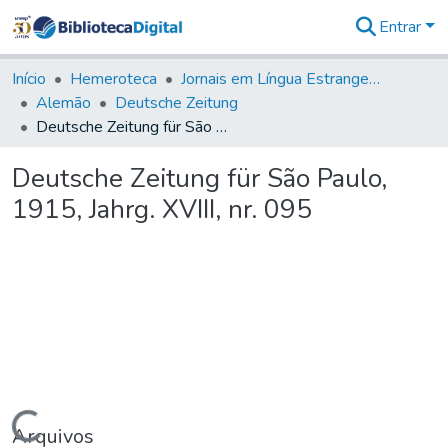
Entrar
Comunidades
&
Início
Hemeroteca
Jornais em Língua Estrangeira
Coleções
Alemão
Deutsche Zeitung
Tudo na
Deutsche Zeitung für São Paulo, 1915, Jahrg. XVIII, nr. 095
Biblioteca
Digital
Deutsche Zeitung für São Paulo,
Estatísticas
1915, Jahrg. XVIII, nr. 095
Carregando...
Arquivos