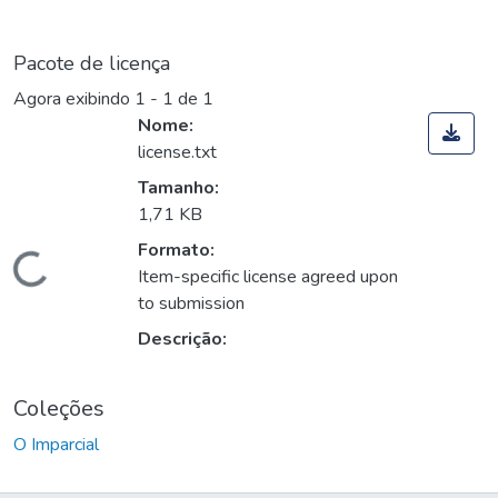
Pacote de licença
Agora exibindo
1 - 1 de 1
Nome:
license.txt
Tamanho:
1,71 KB
Formato:
Carregando...
Item-specific license agreed upon
to submission
Descrição:
Coleções
O Imparcial