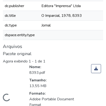
dc.publisher
Editora "Imprensa" Ltda
dc.title
O Imparcial, 1978, 8393
dc.type
Jornal
dspace.entity.type
Arquivos
Pacote original
Agora exibindo
1 - 1 de 1
Nome:
8393.pdf
Tamanho:
13,55 MB
Formato:
Carregando...
Adobe Portable Document
Format