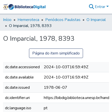
Entrar
Comunidades
&
Início
Hemeroteca
Periódicos Paulistas
O Imparcial
Coleções
O Imparcial, 1978, 8393
Tudo na
Biblioteca
O Imparcial, 1978, 8393
Digital
Estatísticas
Página do item simplificado
dc.date.accessioned
2024-10-03T16:59:49Z
dc.date.available
2024-10-03T16:59:49Z
dc.date.issued
1978-06-07
dc.identifier.uri
https://bibdig.biblioteca.unesp.br/han
dc.language.iso
pt