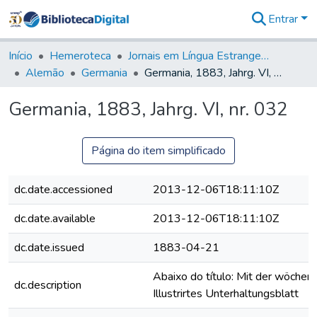
Entrar
Comunidades
&
Início
Hemeroteca
Jornais em Língua Estrangeira
Coleções
Alemão
Germania
Germania, 1883, Jahrg. VI, nr. 032
Tudo na
Biblioteca
Germania, 1883, Jahrg. VI, nr. 032
Digital
Estatísticas
Página do item simplificado
dc.date.accessioned
2013-12-06T18:11:10Z
dc.date.available
2013-12-06T18:11:10Z
dc.date.issued
1883-04-21
Abaixo do título: Mit der wöchent
dc.description
Illustrirtes Unterhaltungsblatt