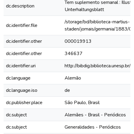
Tem suplemento semanal : Illustri
dc.description
Unterhaltungsblatt
/storage/bd/biblioteca-martius-
dc.identifier.file
staden/jornais/germania/1883/0
dc.identifier.other
000019913
dc.identifier.other
346637
dc.identifier.uri
http://bibdig.biblioteca.unesp.b
dc.language
Alemão
dc.language.iso
de
dc.publisher.place
São Paulo, Brasil
dc.subject
Alemães - Brasil - Periódicos
dc.subject
Generalidades - Periódicos