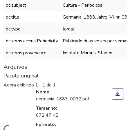
dc.subject
Cultura - Periódicos
dc.title
Germania, 1883, Jahrg. VI, nr. 03
dc.type
Jornal
dcterms.accrualPeriodicity
Publicado duas vezes por seman
dcterms.provenance
Instituto Martius-Staden
Arquivos
Pacote original
Agora exibindo
1 - 1 de 1
Nome:
germania-1883-0032.pdf
Tamanho:
672,47 KB
Formato: