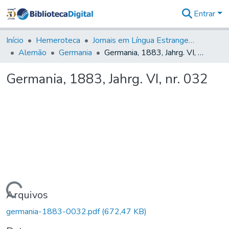
Entrar
Comunidades
&
Início
Hemeroteca
Jornais em Língua Estrangeira
Coleções
Alemão
Germania
Germania, 1883, Jahrg. VI, nr. 032
Tudo na
Biblioteca
Germania, 1883, Jahrg. VI, nr. 032
Digital
Estatísticas
Carregando...
Arquivos
germania-1883-0032.pdf
(672,47 KB)