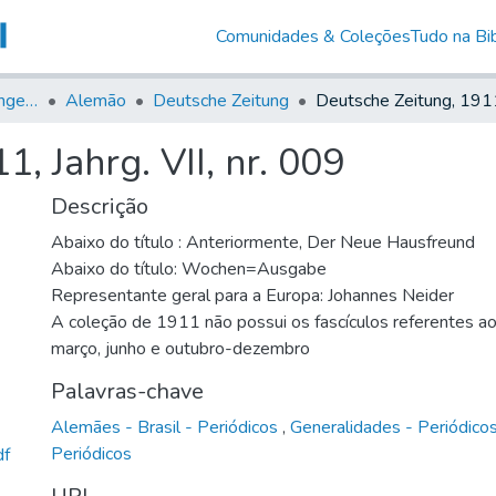
Comunidades & Coleções
Tudo na Bib
Jornais em Língua Estrangeira
Alemão
Deutsche Zeitung
, Jahrg. VII, nr. 009
Descrição
Abaixo do título : Anteriormente, Der Neue Hausfreund
Abaixo do título: Wochen=Ausgabe
Representante geral para a Europa: Johannes Neider
A coleção de 1911 não possui os fascículos referentes a
março, junho e outubro-dezembro
Palavras-chave
Alemães - Brasil - Periódicos
,
Generalidades - Periódico
Periódicos
df