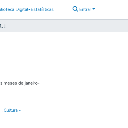
lioteca Digital
Estatísticas
Entrar
Deutsche Zeitung, 1911, Jahrg. VII, nr. 009
os meses de janeiro-
s
,
Cultura -