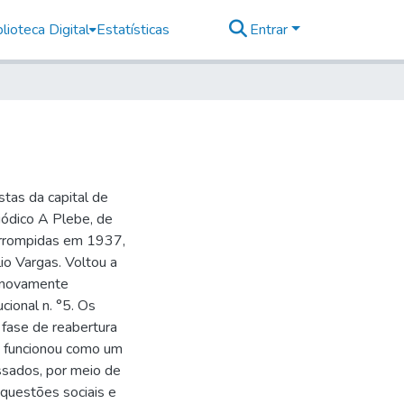
lioteca Digital
Estatísticas
Entrar
stas da capital de
ódico A Plebe, de
errompidas em 1937,
io Vargas. Voltou a
m novamente
cional n. °5. Os
fase de reabertura
S funcionou como um
ssados, por meio de
 questões sociais e