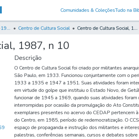
Comunidades & Coleções
Tudo na Bib
Canto Libertário (1906-1995)
Centro de Cultura Social
Centro de Cultura Social, 1987, n 10
ial, 1987, n 10
Descrição
O Centro de Cultura Social foi criado por militantes anarqui
São Paulo, em 1933. Funcionou conjuntamente com o peri
1933 a 1935 e 1947 a 1951. Suas atividades foram int
em virtude do golpe que instituiu o Estado Novo, de Getúl
funcionar de 1945 a 1969, quando suas atividades fora
interrompidas por ocasião da promulgação do Ato Constitu
exemplares presentes no acervo do CEDAP pertencem à 
do Centro, em 1985, período de redemocratização. O CC
69
espaço de propaganda e instrução dos militantes e intere
palestras, conferências semanais, cursos e debates sobre