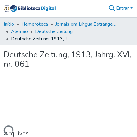
Entrar
Comunidades
&
Início
Hemeroteca
Jornais em Língua Estrangeira
Coleções
Alemão
Deutsche Zeitung
Tudo na
Deutsche Zeitung, 1913, Jahrg. XVI, nr. 061
Biblioteca
Digital
Deutsche Zeitung, 1913, Jahrg. XVI,
Estatísticas
nr. 061
Arquivos