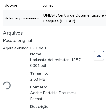
dc.type
Jornal
UNESP, Centro de Documentação e Ap
dcterms.provenance
Pesquisa (CEDAP)
Arquivos
Pacote original
Agora exibindo
1 - 1 de 1
Nome:
l-adunata-dei-refrattari-1957-
0001.pdf
gando...
Tamanho:
2,58 MB
Formato:
Adobe Portable Document
Format
Descrição: