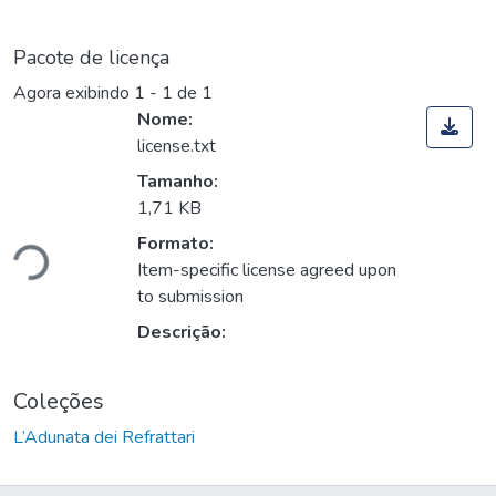
Pacote de licença
Agora exibindo
1 - 1 de 1
Nome:
license.txt
Tamanho:
gando...
1,71 KB
Formato:
Item-specific license agreed upon
to submission
Descrição:
Coleções
L’Adunata dei Refrattari