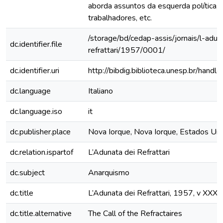
aborda assuntos da esquerda política, 
trabalhadores, etc.
/storage/bd/cedap-assis/jornais/l-adun
dc.identifier.file
refrattari/1957/0001/
dc.identifier.uri
http://bibdig.biblioteca.unesp.br/hand
dc.language
Italiano
dc.language.iso
it
dc.publisher.place
Nova Iorque, Nova Iorque, Estados Un
dc.relation.ispartof
L’Adunata dei Refrattari
dc.subject
Anarquismo
dc.title
L’Adunata dei Refrattari, 1957, v XXXV
dc.title.alternative
The Call of the Refractaires