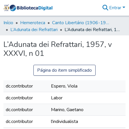
Entrar
Comunidades
&
Início
Hemeroteca
Canto Libertário (1906-1995)
Coleções
L’Adunata dei Refrattari
L’Adunata dei Refrattari, 1957, v XXXVI, n 01
Tudo na
Biblioteca
L’Adunata dei Refrattari, 1957, v
Digital
XXXVI, n 01
Estatísticas
Página do item simplificado
dc.contributor
Espero, Viola
dc.contributor
Labor
dc.contributor
Marino, Gaetano
dc.contributor
l'individualista