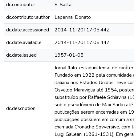
dc.contributor
S. Satta
dc.contributor.author
Lapenna, Donato
dc.date.accessioned
2014-11-20T17:05:44Z
dc.date.available
2014-11-20T17:05:44Z
dc.date.issued
1957-01-05
Jornal ítalo-estadunidense de caráter a
Fundado em 1922 pela comunidade an
italiana nos Estados Unidos. Teve como
Osvaldo Maraviglia até 1954, posteri
substituído por Raffaele Schiavina (1
sob o pseudônimo de Max Sartin até a
dc.description
publicações serem encerradas em 197
publicações possuem em comum a seç
chamada Cronache Sovversive, com te
Luigi Galleani (1861-1931). Em geral, 