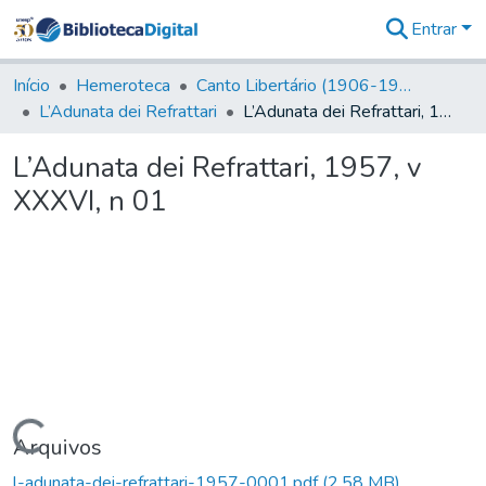
Entrar
Comunidades
&
Início
Hemeroteca
Canto Libertário (1906-1995)
Coleções
L’Adunata dei Refrattari
L’Adunata dei Refrattari, 1957, v XXXVI, n 01
Tudo na
Biblioteca
L’Adunata dei Refrattari, 1957, v
Digital
XXXVI, n 01
Estatísticas
Carregando...
Arquivos
l-adunata-dei-refrattari-1957-0001.pdf
(2,58 MB)