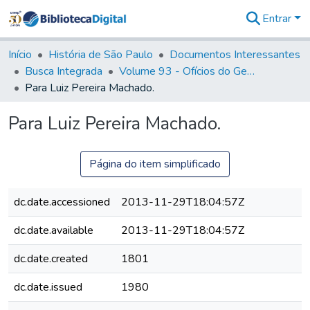
Entrar
Comunidades
&
Início
História de São Paulo
Documentos Interessantes
Coleções
Busca Integrada
Volume 93 - Ofícios do General D. Luiz em favor da praça do Iguatemi (1775)
Tudo na
Para Luiz Pereira Machado.
Biblioteca
Digital
Para Luiz Pereira Machado.
Estatísticas
Página do item simplificado
dc.date.accessioned
2013-11-29T18:04:57Z
dc.date.available
2013-11-29T18:04:57Z
dc.date.created
1801
dc.date.issued
1980