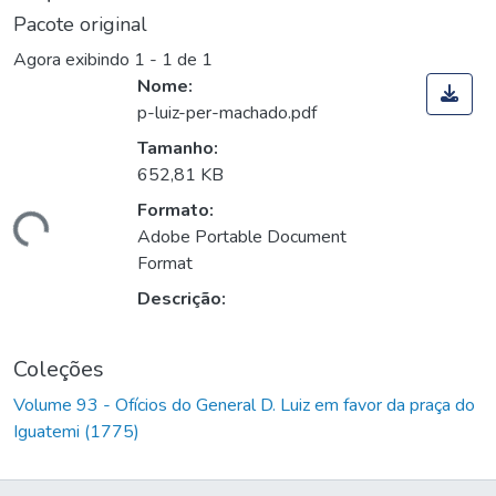
Pacote original
Agora exibindo
1 - 1 de 1
Nome:
p-luiz-per-machado.pdf
Tamanho:
652,81 KB
Formato:
rregando...
Adobe Portable Document
Format
Descrição:
Coleções
Volume 93 - Ofícios do General D. Luiz em favor da praça do
Iguatemi (1775)