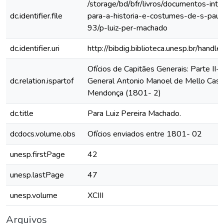
/storage/bd/bfr/livros/documentos-int
dc.identifier.file
para-a-historia-e-costumes-de-s-paul
93/p-luiz-per-machado
dc.identifier.uri
http://bibdig.biblioteca.unesp.br/hand
Ofícios de Capitães Generais: Parte II- 
dc.relation.ispartof
General Antonio Manoel de Mello Cast
Mendonça (1801- 2)
dc.title
Para Luiz Pereira Machado.
dcdocs.volume.obs
Ofícios enviados entre 1801- 02
unesp.firstPage
42
unesp.lastPage
47
unesp.volume
XCIII
Arquivos