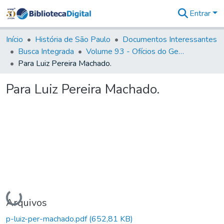
Entrar
Comunidades
&
Início
História de São Paulo
Documentos Interessantes
Coleções
Busca Integrada
Volume 93 - Ofícios do General D. Luiz em favor da praça do Iguatemi (1775)
Tudo na
Para Luiz Pereira Machado.
Biblioteca
Digital
Para Luiz Pereira Machado.
Estatísticas
Carregando...
Arquivos
p-luiz-per-machado.pdf
(652,81 KB)