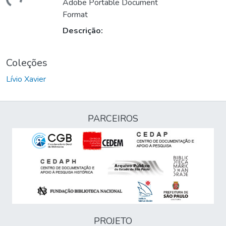
gando...
Adobe Portable Document
Format
Descrição:
Coleções
Lívio Xavier
PARCEIROS
PROJETO