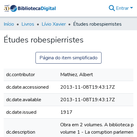
Entrar
Comunidades
&
Início
Livros
Lívio Xavier
Études robespierristes
Coleções
Tudo na
Études robespierristes
Biblioteca
Digital
Estatísticas
Página do item simplificado
dc.contributor
Mathiez, Albert
dc.date.accessioned
2013-11-08T19:43:17Z
dc.date.available
2013-11-08T19:43:17Z
dc.date.issued
1917
Obra em 2 volumes. A biblioteca po
dc.description
volume 1 - La corruption parlementa