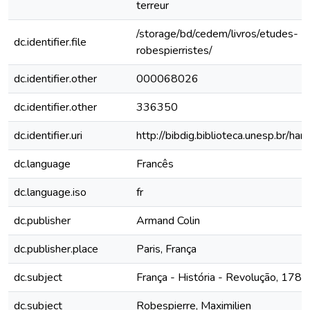
terreur
/storage/bd/cedem/livros/etudes-
dc.identifier.file
robespierristes/
dc.identifier.other
000068026
dc.identifier.other
336350
dc.identifier.uri
http://bibdig.biblioteca.unesp.br/h
dc.language
Francês
dc.language.iso
fr
dc.publisher
Armand Colin
dc.publisher.place
Paris, França
dc.subject
França - História - Revolução, 17
dc.subject
Robespierre, Maximilien