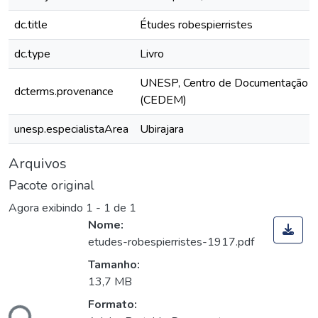
dc.title
Études robespierristes
dc.type
Livro
UNESP, Centro de Documentação e
dcterms.provenance
(CEDEM)
unesp.especialistaArea
Ubirajara
Arquivos
Pacote original
Agora exibindo
1 - 1 de 1
Nome:
etudes-robespierristes-1917.pdf
Tamanho:
13,7 MB
Formato: