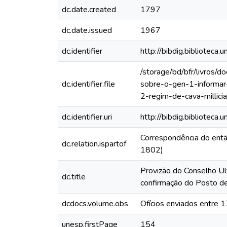
dc.date.created
1797
dc.date.issued
1967
dc.identifier
http://bibdig.bibliote
/storage/bd/bfr/livros/
dc.identifier.file
sobre-o-gen-1-informa
2-regim-de-cava-millici
dc.identifier.uri
http://bibdig.biblioteca
Correspondência do ent
dc.relation.ispartof
1802)
Provizão do Conselho Ul
dc.title
confirmação do Posto de
dcdocs.volume.obs
Ofícios enviados entre
unesp.firstPage
154