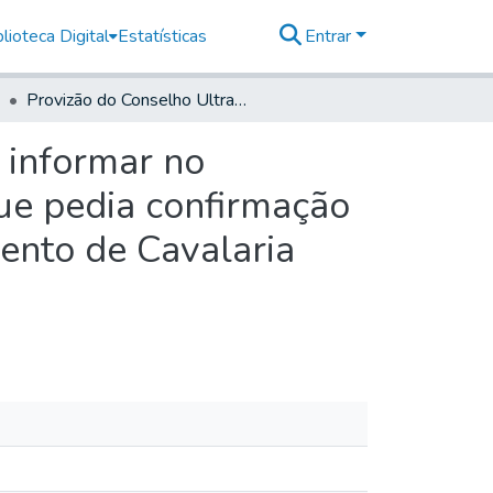
lioteca Digital
Estatísticas
Entrar
Provizão do Conselho Ultramarino sobre o General informar no Requerimento de Miguel Martins de Siqueira, em que pedia confirmação do Posto de Capitam da 4ª Companhia do 2° Regimento de Cavalaria Milliciana etc.
 informar no
ue pedia confirmação
ento de Cavalaria