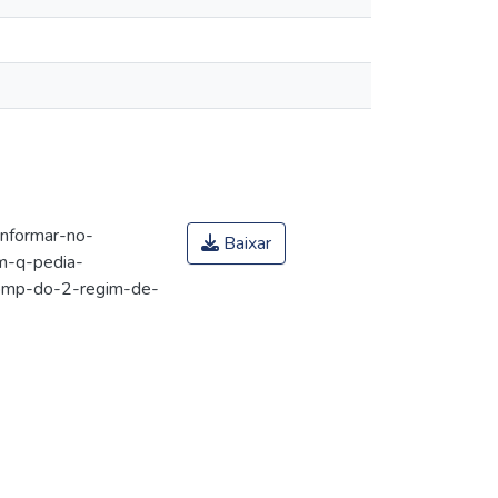
informar-no-
Baixar
m-q-pedia-
omp-do-2-regim-de-