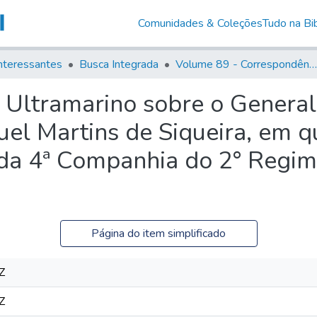
Comunidades & Coleções
Tudo na Bib
nteressantes
Busca Integrada
Volume 89 - Correspondência do então Governador e Capitão General de São Paulo, Antonio Manoel de Mello Castro (1797-1802)
 Ultramarino sobre o General
el Martins de Siqueira, em q
da 4ª Companhia do 2° Regim
Página do item simplificado
Z
Z