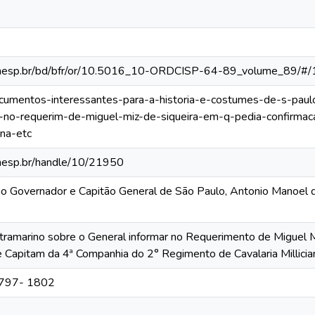
ca.unesp.br/bd/bfr/or/10.5016_10-ORDCISP-64-89_volume_89/#/
documentos-interessantes-para-a-historia-e-costumes-de-s-paul
r-no-requerim-de-miguel-miz-de-siqueira-em-q-pedia-confirm
ana-etc
.unesp.br/handle/10/21950
ão Governador e Capitão General de São Paulo, Antonio Manoel
tramarino sobre o General informar no Requerimento de Miguel M
 Capitam da 4ª Companhia do 2° Regimento de Cavalaria Millician
 1797- 1802