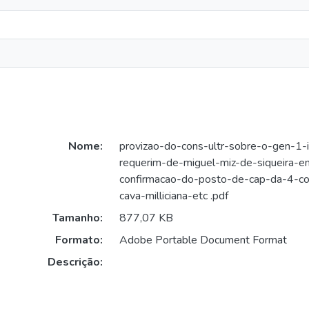
Nome:
provizao-do-cons-ultr-sobre-o-gen-1-
requerim-de-miguel-miz-de-siqueira-e
confirmacao-do-posto-de-cap-da-4-c
cava-milliciana-etc .pdf
Tamanho:
877,07 KB
Formato:
Adobe Portable Document Format
Descrição: