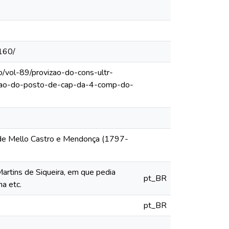
160/
o/vol-89/provizao-do-cons-ultr-
acao-do-posto-de-cap-da-4-comp-do-
 de Mello Castro e Mendonça (1797-
artins de Siqueira, em que pedia
pt_BR
a etc.
pt_BR