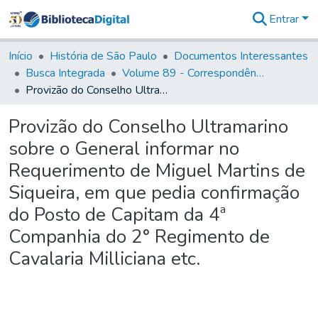
Entrar
Comunidades
&
Início
História de São Paulo
Documentos Interessantes
Coleções
Busca Integrada
Volume 89 - Correspondência do então Governador e Capitão General de São Paulo, Antonio Manoel de Mello Castro (1797-1802)
Tudo na
Provizão do Conselho Ultramarino sobre o General informar no Requerimento de Miguel Martins de Siqueira, em que pedia confirmação do Posto de Capitam da 4ª Companhia do 2° Regimento de Cavalaria Milliciana etc.
Biblioteca
Digital
Provizão do Conselho Ultramarino
Estatísticas
sobre o General informar no
Requerimento de Miguel Martins de
Siqueira, em que pedia confirmação
do Posto de Capitam da 4ª
Companhia do 2° Regimento de
Cavalaria Milliciana etc.