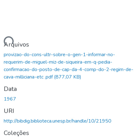
gando...
Arquivos
provizao-do-cons-ultr-sobre-o-gen-1-informar-no-
requerim-de-miguel-miz-de-siqueira-em-q-pedia-
confirmacao-do-posto-de-cap-da-4-comp-do-2-regim-de-
cava-milliciana-etc .pdf
(877,07 KB)
Data
1967
URI
http://bibdig.biblioteca.unesp.br/handle/10/21950
Coleções