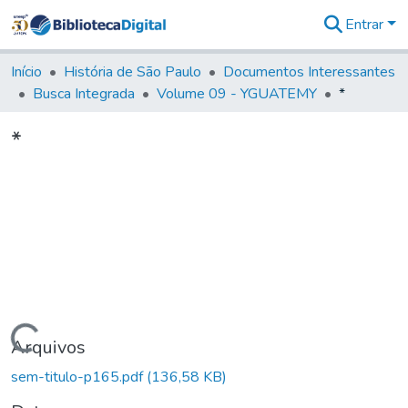
Entrar
Comunidades
&
Início
História de São Paulo
Documentos Interessantes
Coleções
Busca Integrada
Volume 09 - YGUATEMY
*
Tudo na
Biblioteca
*
Digital
Estatísticas
Carregando...
Arquivos
sem-titulo-p165.pdf
(136,58 KB)