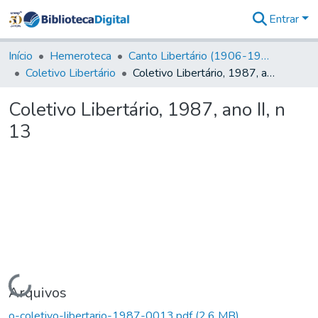
Entrar
Comunidades
&
Início
Hemeroteca
Canto Libertário (1906-1995)
Coleções
Coletivo Libertário
Coletivo Libertário, 1987, ano II, n 13
Tudo na
Biblioteca
Coletivo Libertário, 1987, ano II, n
Digital
13
Estatísticas
Carregando...
Arquivos
o-coletivo-libertario-1987-0013.pdf
(2,6 MB)