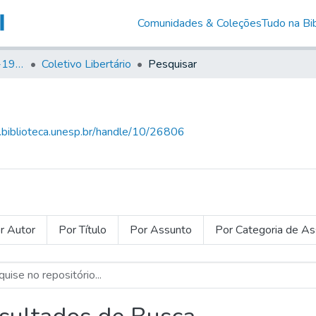
Comunidades & Coleções
Tudo na Bib
Canto Libertário (1906-1995)
Coletivo Libertário
Pesquisar
g.biblioteca.unesp.br/handle/10/26806
r Autor
Por Título
Por Assunto
Por Categoria de A