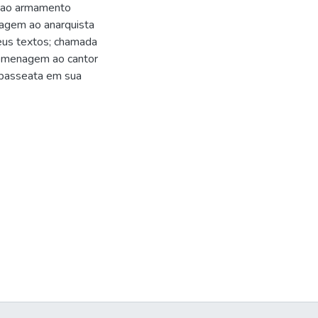
as ao armamento
nagem ao anarquista
eus textos; chamada
homenagem ao cantor
e passeata em sua