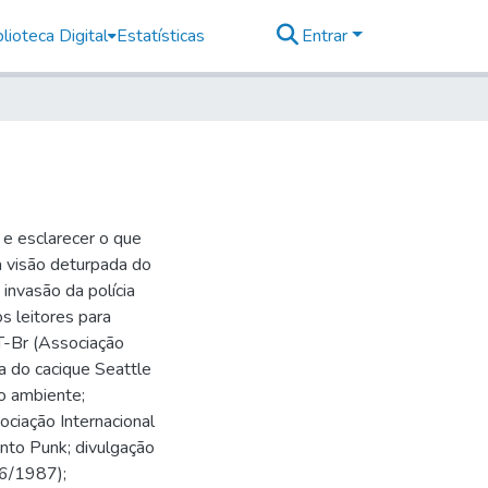
lioteca Digital
Estatísticas
Entrar
 e esclarecer o que
a visão deturpada do
invasão da polícia
s leitores para
IT-Br (Associação
ta do cacique Seattle
o ambiente;
ciação Internacional
ento Punk; divulgação
06/1987);