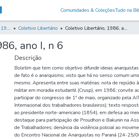
Comunidades & Coleções
Tudo na Bib
Canto Libertário (1906-1995)
Coletivo Libertário
Coletivo Libertário, 1986, ano I, n 6
86, ano I, n 6
Descrição
Boletim que tem como objetivo difundir ideias anarquistas
de fato é o anarquismo, visto que há no senso comum um
mesmo. Apresenta entre suas matérias: nota de repúdio à 
militar em moradia estudantil (Crusp), em 1986; convite ao
participar do congresso de 1º de maio, organizado pela A
Internacional dos trabalhadores brasileiros); texto respos
ao presidente norte-americano (1854), em defesa ao mei
destaque para participação de Proudhon e Bakunin na Asso
)
de Trabalhadores; denúncia da violência policial ao movim
do Encontro Nacional de Anarquistas no Paraná (24-25/