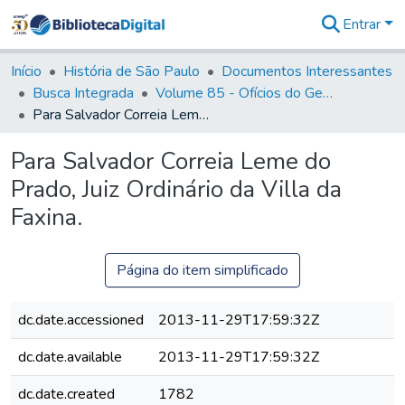
Entrar
Comunidades
&
Início
História de São Paulo
Documentos Interessantes
Coleções
Busca Integrada
Volume 85 - Ofícios do General Francisco da Cunha Menezes (Governador da Capitania): 1782- 1786
Tudo na
Para Salvador Correia Leme do Prado, Juiz Ordinário da Villa da Faxina.
Biblioteca
Digital
Para Salvador Correia Leme do
Estatísticas
Prado, Juiz Ordinário da Villa da
Faxina.
Página do item simplificado
dc.date.accessioned
2013-11-29T17:59:32Z
dc.date.available
2013-11-29T17:59:32Z
dc.date.created
1782