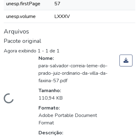
unesp.firstPage
57
unesp.volume
LXXXV
Arquivos
Pacote original
Agora exibindo
1 - 1 de 1
Nome:
para-salvador-correia-leme-do-
prado-juiz-ordinario-da-villa-da-
faxina-57.pdf
Tamanho:
Carregando...
110,94 KB
Formato:
Adobe Portable Document
Format
Descrição: