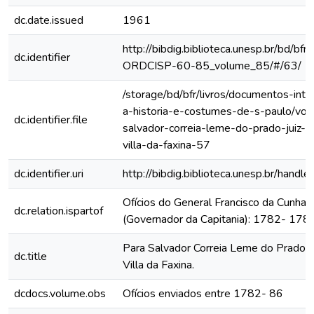
dc.date.issued
1961
http://bibdig.biblioteca.unesp.br/bd/bf
dc.identifier
ORDCISP-60-85_volume_85/#/63/
/storage/bd/bfr/livros/documentos-int
a-historia-e-costumes-de-s-paulo/vol
dc.identifier.file
salvador-correia-leme-do-prado-juiz-or
villa-da-faxina-57
dc.identifier.uri
http://bibdig.biblioteca.unesp.br/hand
Ofícios do General Francisco da Cunha
dc.relation.ispartof
(Governador da Capitania): 1782- 178
Para Salvador Correia Leme do Prado, Ju
dc.title
Villa da Faxina.
dcdocs.volume.obs
Ofícios enviados entre 1782- 86